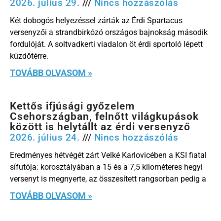
2026. július 29.
Nincs hozzászólás
Két dobogós helyezéssel zárták az Érdi Spartacus
versenyzői a strandbirkózó országos bajnokság második
fordulóját. A soltvadkerti viadalon öt érdi sportoló lépett
küzdőtérre.
TOVÁBB OLVASOM »
Kettős ifjúsági győzelem
Csehországban, felnőtt világkupások
között is helytállt az érdi versenyző
2026. július 24.
Nincs hozzászólás
Eredményes hétvégét zárt Velké Karlovicében a KSI fiatal
sífutója: korosztályában a 15 és a 7,5 kilométeres hegyi
versenyt is megnyerte, az összesített rangsorban pedig a
TOVÁBB OLVASOM »