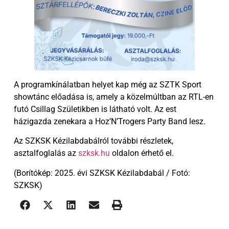
A programkínálatban helyet kap még az SZTK Sport
showtánc előadása is, amely a közelmúltban az RTL-en
futó Csillag Születikben is látható volt. Az est
házigazda zenekara a Hoz’N’Trogers Party Band lesz.
Az SZKSK Kézilabdabálról további részletek,
asztalfoglalás az
szksk.hu
oldalon érhető el.
(Borítókép: 2025. évi SZKSK Kézilabdabál / Fotó:
SZKSK)