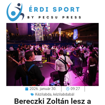
2026. január 30.
09:27
Kézilabda
,
kézilabdabál
Bereczki Zoltán lesz a