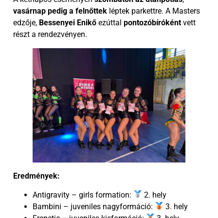
vasárnap pedig a felnőttek
léptek parkettre. A Masters
edzője,
Bessenyei Enikő
ezúttal
pontozóbíróként
vett
részt a rendezvényen.
Eredmények:
Antigravity – girls formation:
2. hely
Bambini – juveniles nagyformáció:
3. hely