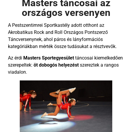
Masters táncosai az
országos versenyen
A Pestszentimrei Sportkastély adott otthont az
Akrobatikus Rock and Roll Országos Pontszerző
Táncversenynek, ahol páros és lányformációs
kategóriákban mérték össze tudásukat a résztvevők.
Az érdi
Masters Sportegyesület
táncosai kiemelkedően
szerepeltek:
öt dobogós helyezést
szereztek a rangos
viadalon.