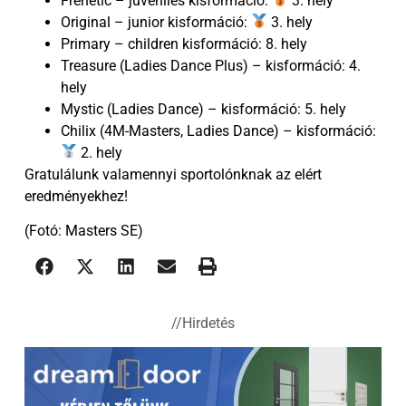
Frenetic – juveniles kisformáció:
3. hely
Original – junior kisformáció:
3. hely
Primary – children kisformáció: 8. hely
Treasure (Ladies Dance Plus) – kisformáció: 4.
hely
Mystic (Ladies Dance) – kisformáció: 5. hely
Chilix (4M-Masters, Ladies Dance) – kisformáció:
2. hely
Gratulálunk valamennyi sportolónknak az elért
eredményekhez!
(Fotó: Masters SE)
//Hirdetés