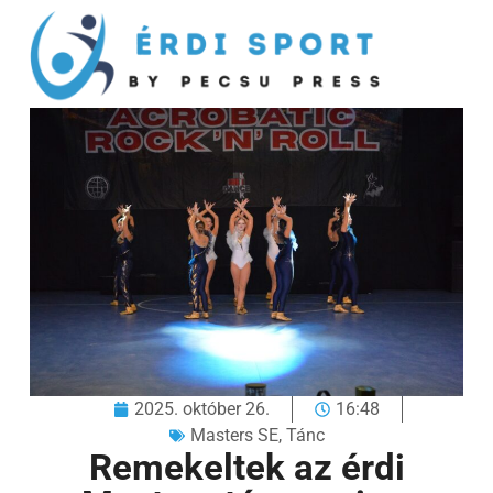
2025. október 26.
16:48
Masters SE
,
Tánc
Remekeltek az érdi