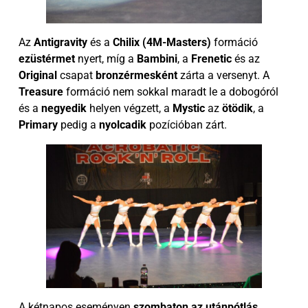
Az
Antigravity
és a
Chilix (4M-Masters)
formáció
ezüstérmet
nyert, míg a
Bambini
, a
Frenetic
és az
Original
csapat
bronzérmesként
zárta a versenyt. A
Treasure
formáció nem sokkal maradt le a dobogóról
és a
negyedik
helyen végzett, a
Mystic
az
ötödik
, a
Primary
pedig a
nyolcadik
pozícióban zárt.
A kétnapos eseményen
szombaton az utánpótlás
,