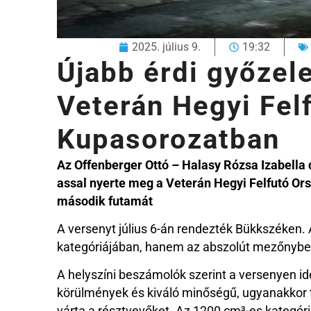
2025. július 9.
19:32
Újabb érdi győzel
Veterán Hegyi Fel
Kupasorozatban
Az Offenberger Ottó – Halasy Rózsa Izabella
assal nyerte meg a Veterán Hegyi Felfutó O
második futamát
A versenyt július 6-án rendezték Bükkszéken.
kategóriájában, hanem az abszolút mezőnyben 
A helyszíni beszámolók szerint a versenyen ide
körülmények és kiváló minőségű, ugyanakkor 
várta a résztvevőket. Az 1200 cm³-es kategóri