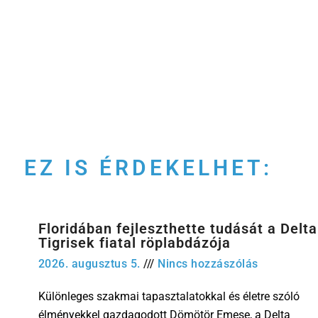
EZ IS ÉRDEKELHET:
Floridában fejleszthette tudását a Delta
Tigrisek fiatal röplabdázója
2026. augusztus 5.
Nincs hozzászólás
Különleges szakmai tapasztalatokkal és életre szóló
élményekkel gazdagodott Dömötör Emese, a Delta