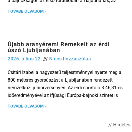
a bajnokságot: az első fordulóban a Hajdúnánás, az
TOVÁBB OLVASOM »
Újabb aranyérem! Remekelt az érdi
úszó Ljubljanában
2026. július 22.
Nincs hozzászólás
Csitári Izabella nagyszerű teljesítménnyel nyerte meg a
800 méteres gyorsúszást a Ljubljanában rendezett
nemzetközi juniorversenyen. Az érdi sportoló 8:46,31-es
időeredményével az ifjúsági Európa-bajnoki szintet is
TOVÁBB OLVASOM »
// Hirdetés