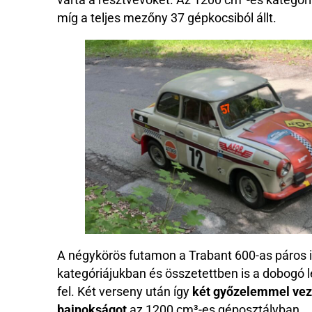
míg a teljes mezőny 37 gépkocsiból állt.
A négykörös futamon a Trabant 600-as páros i
kategóriájukban és összetettben is a dobogó l
fel. Két verseny után így
két győzelemmel vez
bajnokságot
az 1200 cm³-es géposztályban.