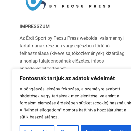
IMPRESSZUM
Az Érdi Sport by Pecsu Press weboldal valamennyi
tartalmának részben vagy egészben történő
felhasználása (kivéve sajtóközlemények) kizárólag
a honlap tulajdonosának előzetes, írásos
engedélyével történhet.
Fontosnak tartjuk az adatok védelmét
Kiadó: Pecsuvácz Péter E. V. (Pecsu Press)
Kiadó székhelye: 2030 Érd, Fácán köz 20/1
A böngészési élmény fokozása, a személyre szabott
Kiadásért és szerkesztésért felelős személy:
hirdetések vagy tartalmak megjelenítése, valamint a
forgalom elemzése érdekében sütiket (cookie) használunk
Pecsuvácz Péter
A "Mindet elfogadom" gombra kattintva hozzájárulhat a
Kapcsolat:
erdisport@erdisport.hu
sütik használatához.