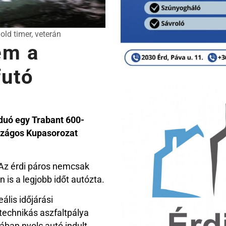
old timer
,
veterán
em a
futó
 duó egy Trabant 600-
rszágos Kupasorozat
 Az érdi páros nemcsak
is a legjobb időt autózta.
ális időjárási
technikás aszfaltpálya
ában nyolc autó indult,