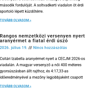
második fordulóját. A soltvadkerti viadalon öt érdi
sportoló lépett küzdőtérre.
TOVÁBB OLVASOM »
Rangos nemzetközi versenyen nyert
aranyérmet a fiatal érdi úszó
2026. július 19.
Nincs hozzászólás
Csitári Izabella aranyérmet nyert a CECJM 2026-os
viadalán. A magyar versenyző a női 400 méteres
gyorsúszásban állt rajthoz, és 4:17,33-as
időeredményével a mezőny legjobbjaként csapott
TOVÁBB OLVASOM »