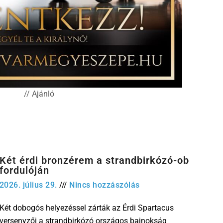
// Ajánló
Két érdi bronzérem a strandbirkózó-ob
fordulóján
2026. július 29.
Nincs hozzászólás
Két dobogós helyezéssel zárták az Érdi Spartacus
versenyzői a strandbirkózó országos bajnokság